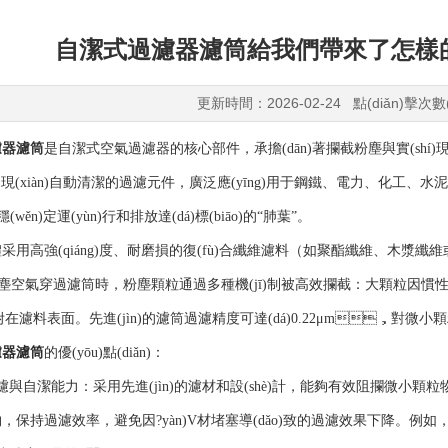
自潔式過濾器濾筒給我們帶來了怎樣的優(yōu
更新時間：2026-02-24 點(diǎn)擊次數
濾器濾筒
是自潔式空氣過濾器的核心部件，承擔(dān)著攔截粉塵與實(shí)
hí)現(xiàn)自動清潔的過濾元件，廣泛應(yīng)用于鋼鐵、電力、化工
)備穩(wěn)定運(yùn)行和排放達(dá)標(biāo)的“肺葉”。
強(qiáng)度、耐磨損的復(fù)合纖維濾料（如聚酯纖維、木漿
āng)含塵空氣穿過濾筒時，粉塵顆粒通過多種機(jī)制被高效攔截：大顆粒
附在濾料表面。先進(jìn)的濾筒過濾精度可達(dá)0.22μm，對微小顆粒的捕
濾器濾筒
的優(yōu)點(diǎn)：
潔能力：采用先進(jìn)的濾材和設(shè)計，能夠有效阻攔微小顆粒物，實
，保持過濾效率，避免因?yàn)V材堵塞導(dǎo)致的過濾效果下降。例如