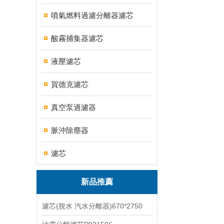
噴氣燃料過濾分離器濾芯
酸霧捕集器濾芯
液壓濾芯
賀德克濾芯
真空泵過濾器
脈沖除塵器
濾芯
新品推薦
濾芯(脫水 汽水分離器)670*2750