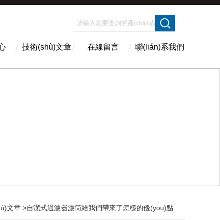
心
技術(shù)文章
在線留言
聯(lián)系我們
hù)文章
>自潔式過濾器濾筒給我們帶來了怎樣的優(yōu)點(diǎn)呢？