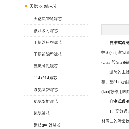
天燃?xì)鉃V芯
天然氣管道濾芯
微油吸附濾芯
干燥器粉塵濾芯
自潔式過
技術(shù)實(s
干燥筒除雜濾芯
(chǎn)設(shè
氨氣除雜濾芯
濾筒的主體采用高
114x914濾芯
積。當(d
液氨除雜濾芯
(kuò)散作用吸
氣氨除雜濾芯
自潔式過
1、高效過濾與自
氣氨濾芯
材表面的污染物
聚結(jié)器濾芯