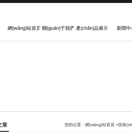
網(wǎng)站首頁
關(guān)于我們
產(chǎn)品展示
新聞中
文章
您的位置：
網(wǎng)站首頁
>
技術(s