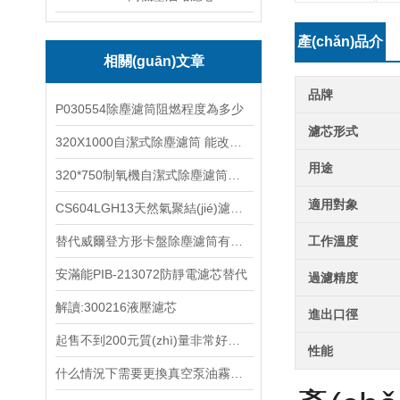
產(chǎn)品介
相關(guān)文章
紹：
品牌
P030554除塵濾筒阻燃程度為多少
濾芯形式
320X1000自潔式除塵濾筒 能改善機器健康
用途
320*750制氧機自潔式除塵濾筒的作用
適用對象
CS604LGH13天然氣聚結(jié)濾芯是什么
替代威爾登方形卡盤除塵濾筒有幾種規(guī)格
工作溫度
安滿能PIB-213072防靜電濾芯替代
過濾精度
解讀:300216液壓濾芯
進出口徑
起售不到200元質(zhì)量非常好的天然氣聚潔濾芯，你會買嗎？
性能
什么情況下需要更換真空泵油霧濾芯