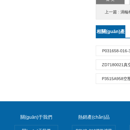
上一篇 :
渦輪
相關(guān)產
(chǎn)品：
P031658-01
ZD7180021
P3515A958
關(guān)于我們
熱銷產(chǎn)品