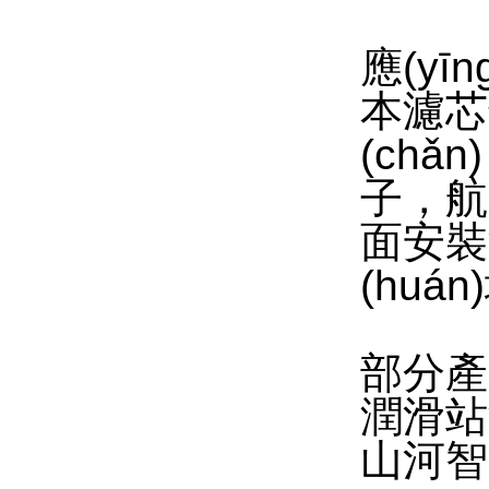
應(yī
本濾芯普
(chǎ
子，航天
面安裝
(huá
部分產
潤滑站濾
山河智能