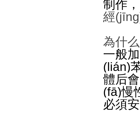
制作，產
經(jīn
為什么
一般加
(li
體后會發
(fā
必須安裝