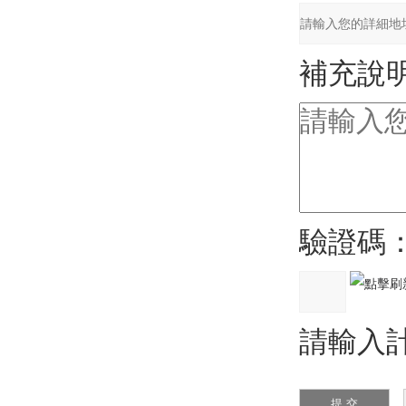
補充說
驗證碼
請輸入計